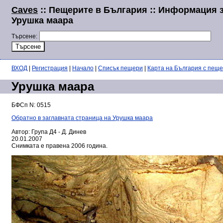
Caves
:: Пещерите в България :: Информация 
Урушка маара
Търсене:
ВХОД
|
Регистрация
|
Начало
|
Списък пещери
|
Карта на България с пещ
Урушка маара
БФСп N: 0515
Обратно в заглавната страница на Урушка маара
Автор: Група Д4 - Д. Динев
20.01.2007
Снимката е правена 2006 година.