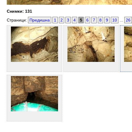
Снимки: 131
Страници:
Предишна
1
2
3
4
5
6
7
8
9
10
...
26