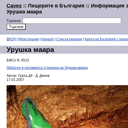
Caves
:: Пещерите в България :: Информация 
Урушка маара
Търсене:
ВХОД
|
Регистрация
|
Начало
|
Списък пещери
|
Карта на България с пещ
Урушка маара
БФСп N: 0515
Обратно в заглавната страница на Урушка маара
Автор: Група Д4 - Д. Динев
17.01.2007