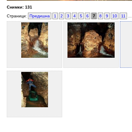
Снимки: 131
Страници:
Предишна
1
2
3
4
5
6
7
8
9
10
11
..