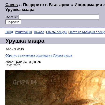
Caves
:: Пещерите в България :: Информация 
Урушка маара
Търсене:
ВХОД
|
Регистрация
|
Начало
|
Списък пещери
|
Карта на България с пещ
Урушка маара
БФСп N: 0515
Обратно в заглавната страница на Урушка маара
Автор: Група Д4 - Д. Динев
12.01.2007