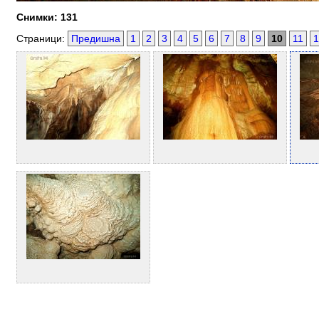
Снимки: 131
Страници:
Предишна
1
2
3
4
5
6
7
8
9
10
11
1