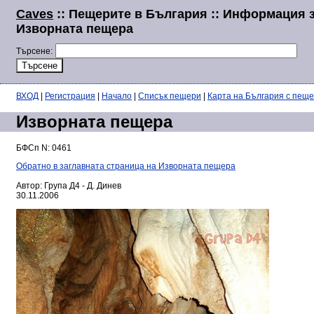
Caves
:: Пещерите в България :: Информация 
Изворната пещера
Търсене:
ВХОД
|
Регистрация
|
Начало
|
Списък пещери
|
Карта на България с пещ
Изворната пещера
БФСп N: 0461
Обратно в заглавната страница на Изворната пещера
Автор: Група Д4 - Д. Динев
30.11.2006