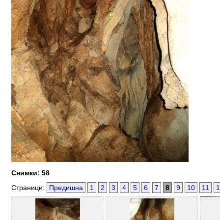
Снимки: 58
Страници:
Предишна
1
2
3
4
5
6
7
8
9
10
11
1