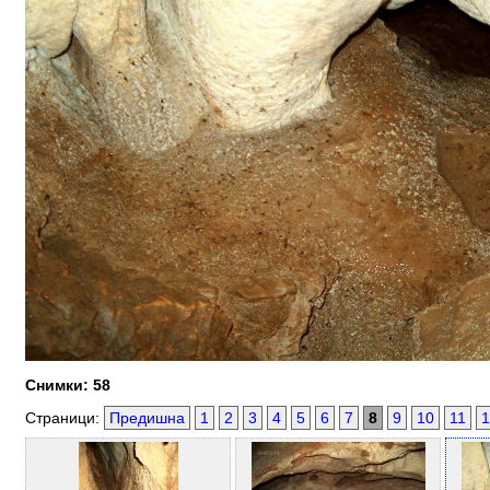
Снимки: 58
Страници:
Предишна
1
2
3
4
5
6
7
8
9
10
11
1