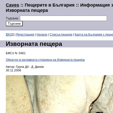
Caves
:: Пещерите в България :: Информация 
Изворната пещера
Търсене:
ВХОД
|
Регистрация
|
Начало
|
Списък пещери
|
Карта на България с пещ
Изворната пещера
БФСп N: 0461
Обратно в заглавната страница на Изворната пещера
Автор: Група Д4 - Д. Динев
30.11.2006