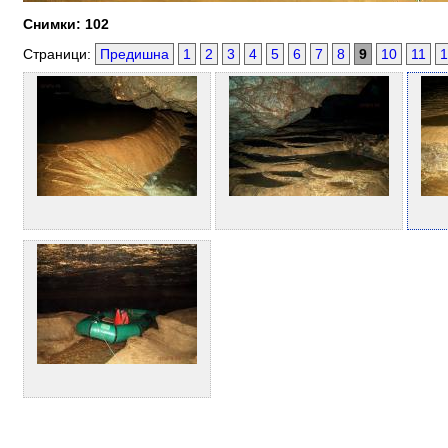
Снимки: 102
Страници:
Предишна
1
2
3
4
5
6
7
8
9
10
11
1