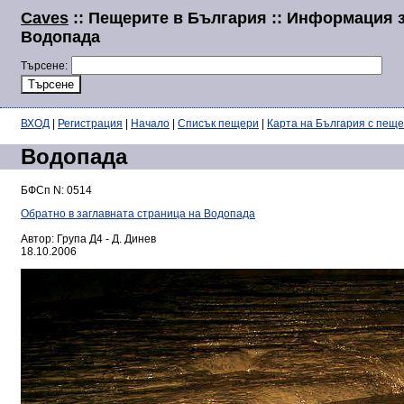
Caves
:: Пещерите в България :: Информация 
Водопада
Търсене:
ВХОД
|
Регистрация
|
Начало
|
Списък пещери
|
Карта на България с пещ
Водопада
БФСп N: 0514
Обратно в заглавната страница на Водопада
Автор: Група Д4 - Д. Динев
18.10.2006