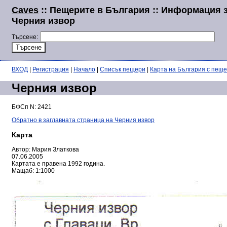
Caves
:: Пещерите в България :: Информация 
Черния извор
Търсене:
ВХОД
|
Регистрация
|
Начало
|
Списък пещери
|
Карта на България с пещ
Черния извор
БФСп N: 2421
Обратно в заглавната страница на Черния извор
Карта
Автор: Мария Златкова
07.06.2005
Картата е правена 1992 година.
Мащаб: 1:1000