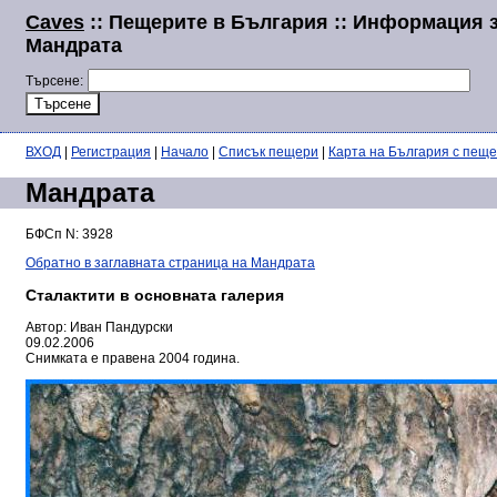
Caves
:: Пещерите в България :: Информация 
Мандрата
Търсене:
ВХОД
|
Регистрация
|
Начало
|
Списък пещери
|
Карта на България с пещ
Мандрата
БФСп N: 3928
Обратно в заглавната страница на Мандрата
Сталактити в основната галерия
Автор: Иван Пандурски
09.02.2006
Снимката е правена 2004 година.