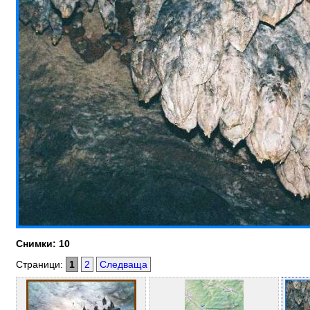
Снимки: 10
Страници:
1
2
Следваща