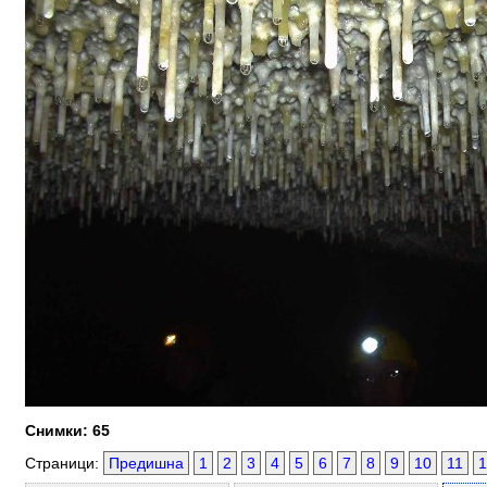
Снимки: 65
Страници:
Предишна
1
2
3
4
5
6
7
8
9
10
11
1