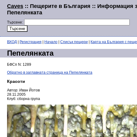
Caves
:: Пещерите в България :: Информация 
Пепелянката
Търсене:
ВХОД
|
Регистрация
|
Начало
|
Списък пещери
|
Карта на България с пещ
Пепелянката
БФСп N: 1289
Обратно в заглавната страница на Пепелянката
Красоти
Автор: Иван Йотов
28.11.2005
Клуб: сборна група