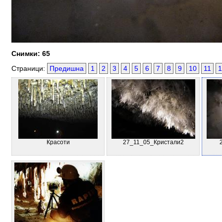
Снимки: 65
Страници:
Предишна
1
2
3
4
5
6
7
8
9
10
11
1
Красоти
27_11_05_Кристали2