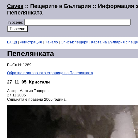
Caves
:: Пещерите в България :: Информация 
Пепелянката
Търсене:
ВХОД
|
Регистрация
|
Начало
|
Списък пещери
|
Карта на България с пещ
Пепелянката
БФСп N: 1289
Обратно в заглавната страница на Пепелянката
27_11_05_Кристали
Автор: Мартин Тодоров
27.11.2005
Снимката е правена 2005 година.