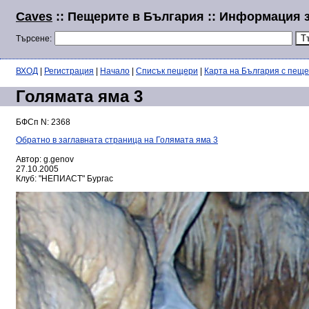
Caves
:: Пещерите в България :: Информация з
Търсене:
ВХОД
|
Регистрация
|
Начало
|
Списък пещери
|
Карта на България с пещ
Голямата яма 3
БФСп N: 2368
Обратно в заглавната страница на Голямата яма 3
Автор: g.genov
27.10.2005
Клуб: "НЕПИАСТ" Бургас