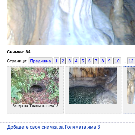
Снимки: 84
Страници:
Предишна
1
2
3
4
5
6
7
8
9
10
...
12
Входа на "Голямата яма" 3
Добавете своя снимка за Голямата яма 3