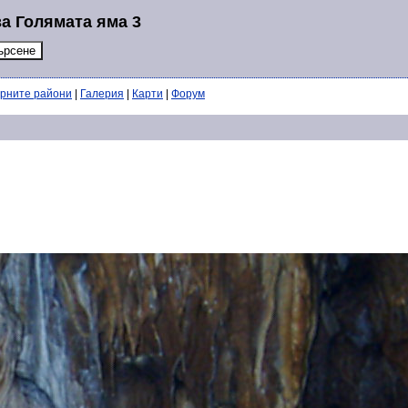
а Голямата яма 3
ерните райони
|
Галерия
|
Карти
|
Форум