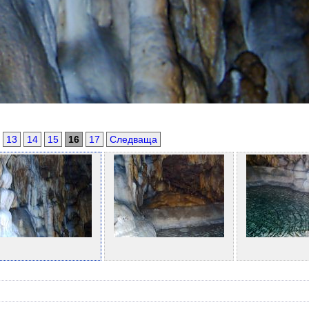
13
14
15
16
17
Следваща