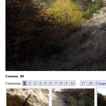
Снимки: 88
Страници:
1
2
3
4
5
6
7
8
9
10
...
17
18
Следв