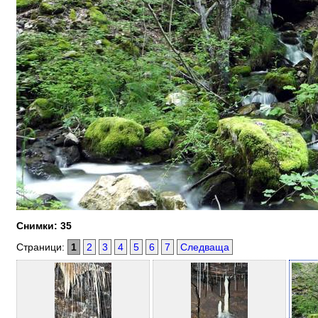
Снимки: 35
Страници:
1
2
3
4
5
6
7
Следваща