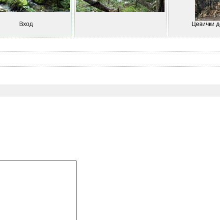
Вход
Цевички д