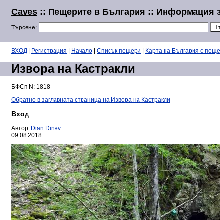
Caves
:: Пещерите в България :: Информация з
Търсене:
ВХОД
|
Регистрация
|
Начало
|
Списък пещери
|
Карта на България с пещ
Извора на Кастракли
БФСп N: 1818
Обратно в заглавната страница на Извора на Кастракли
Вход
Автор:
Dian Dinev
09.08.2018