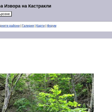
а Извора на Кастракли
ерните райони
|
Галерия
|
Карти
|
Форум