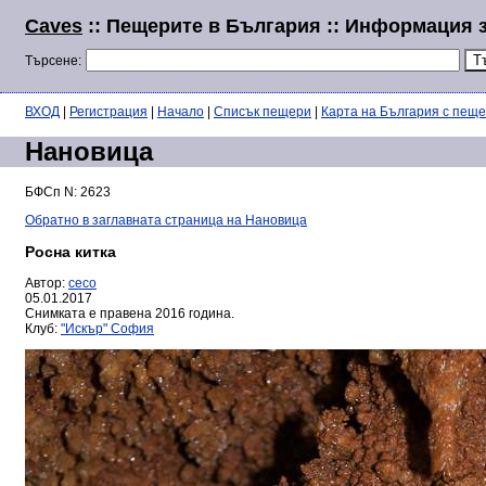
Caves
:: Пещерите в България :: Информация 
Търсене:
ВХОД
|
Регистрация
|
Начало
|
Списък пещери
|
Карта на България с пещ
Нановица
БФСп N: 2623
Обратно в заглавната страница на Нановица
Росна китка
Автор:
ceco
05.01.2017
Снимката е правена 2016 година.
Клуб:
"Искър" София