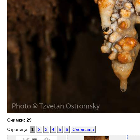
Снимки: 29
Страници:
1
2
3
4
5
6
Следваща