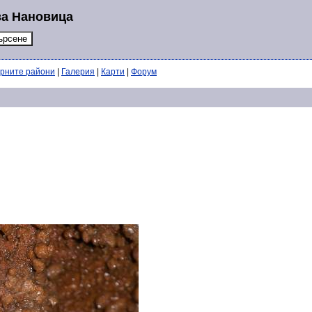
за Нановица
ерните райони
|
Галерия
|
Карти
|
Форум