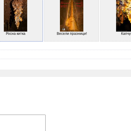
Росна китка
Весели празници!
Капчу