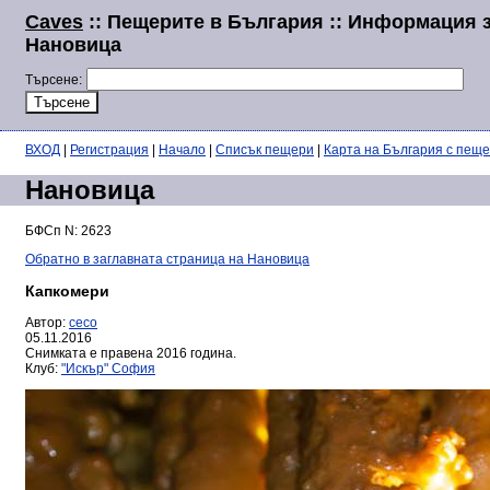
Caves
:: Пещерите в България :: Информация 
Нановица
Търсене:
ВХОД
|
Регистрация
|
Начало
|
Списък пещери
|
Карта на България с пещ
Нановица
БФСп N: 2623
Обратно в заглавната страница на Нановица
Капкомери
Автор:
ceco
05.11.2016
Снимката е правена 2016 година.
Клуб:
"Искър" София