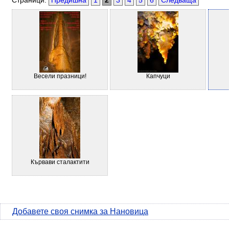
Страници:
Предишна
1
2
3
4
5
6
Следваща
Весели празници!
Капчуци
Кървави сталактити
Добавете своя снимка за Нановица