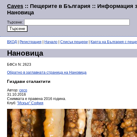
Caves
:: Пещерите в България :: Информация 
Нановица
Търсене:
ВХОД
|
Регистрация
|
Начало
|
Списък пещери
|
Карта на България с пещ
Нановица
БФСп N: 2623
Обратно в заглавната страница на Нановица
Гиздави сталактити
Автор:
ceco
31.10.2016
Снимката е правена 2016 година.
Клуб:
"Искър" София