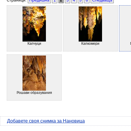
Страници:
Предишна
1
2
3
4
5
6
Следваща
Капчуци
Капкомери
Рошави образувания
Добавете своя снимка за Нановица