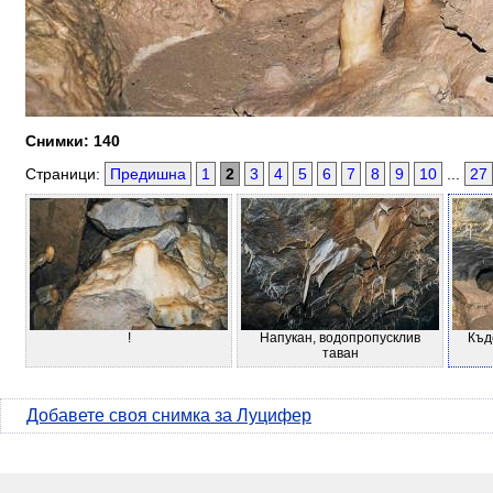
Снимки: 140
Страници:
Предишна
1
2
3
4
5
6
7
8
9
10
...
27
!
Напукан, водопропусклив
Къде
таван
Добавете своя снимка за Луцифер