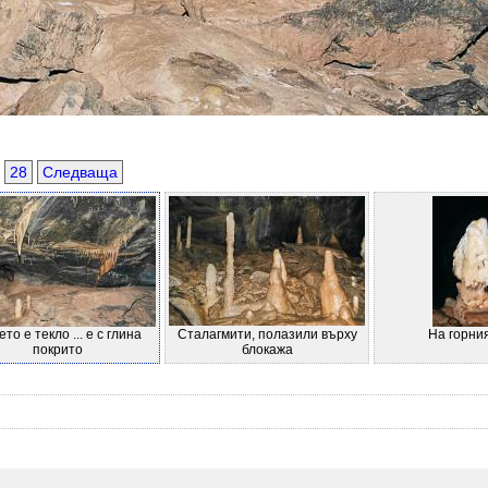
28
Следваща
то е текло ... е с глина
Сталагмити, полазили върху
На горни
покрито
блокажа