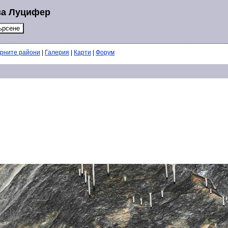
за Луцифер
ерните райони
|
Галерия
|
Карти
|
Форум