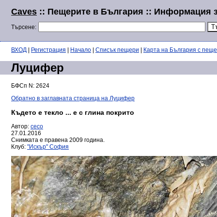
Caves
:: Пещерите в България :: Информация 
Търсене:
ВХОД
|
Регистрация
|
Начало
|
Списък пещери
|
Карта на България с пещ
Луцифер
БФСп N: 2624
Обратно в заглавната страница на Луцифер
Където е текло ... е с глина покрито
Автор:
ceco
27.01.2016
Снимката е правена 2009 година.
Клуб:
"Искър" София