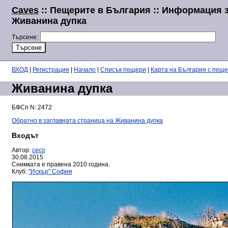
Caves
:: Пещерите в България :: Информация 
Живанина дупка
Търсене:
ВХОД
|
Регистрация
|
Начало
|
Списък пещери
|
Карта на България с пещ
Живанина дупка
БФСп N: 2472
Обратно в заглавната страница на Живанина дупка
Входът
Автор:
ceco
30.08.2015
Снимката е правена 2010 година.
Клуб:
"Искър" София