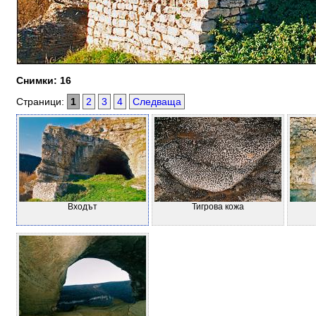
Снимки: 16
Страници:
1
2
3
4
Следваща
Входът
Тигрова кожа