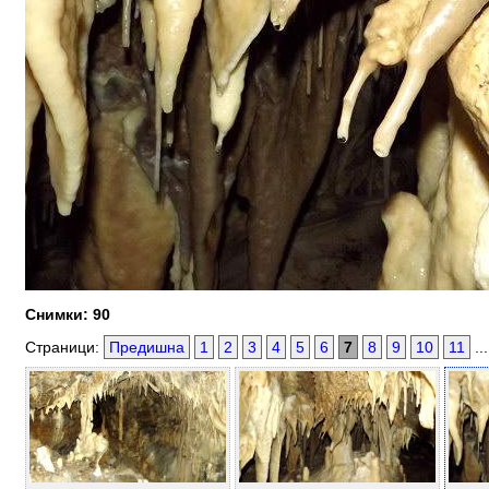
Снимки: 90
Страници:
Предишна
1
2
3
4
5
6
7
8
9
10
11
..