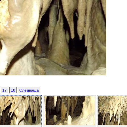
.
17
18
Следваща