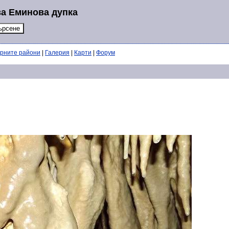
за Еминова дупка
ерните райони
|
Галерия
|
Карти
|
Форум