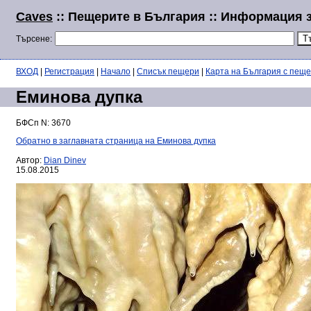
Caves
:: Пещерите в България :: Информация 
Търсене:
ВХОД
|
Регистрация
|
Начало
|
Списък пещери
|
Карта на България с пещ
Еминова дупка
БФСп N: 3670
Обратно в заглавната страница на Еминова дупка
Автор:
Dian Dinev
15.08.2015