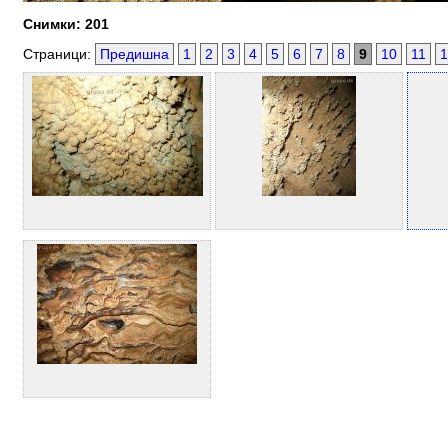
Снимки: 201
Страници:
Предишна
1
2
3
4
5
6
7
8
9
10
11
1