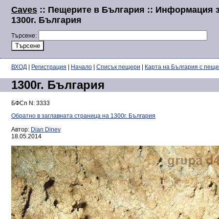
Caves
:: Пещерите в България :: Информация 
1300г. България
Търсене:
ВХОД
|
Регистрация
|
Начало
|
Списък пещери
|
Карта на България с пещ
1300г. България
БФСп N: 3333
Обратно в заглавната страница на 1300г. България
Автор:
Dian Dinev
18.05.2014