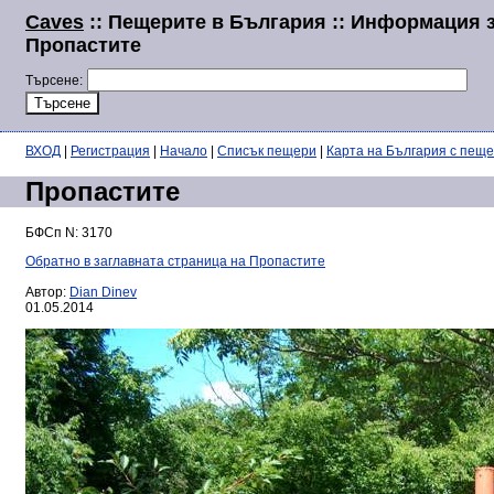
Caves
:: Пещерите в България :: Информация 
Пропастите
Търсене:
ВХОД
|
Регистрация
|
Начало
|
Списък пещери
|
Карта на България с пещ
Пропастите
БФСп N: 3170
Обратно в заглавната страница на Пропастите
Автор:
Dian Dinev
01.05.2014