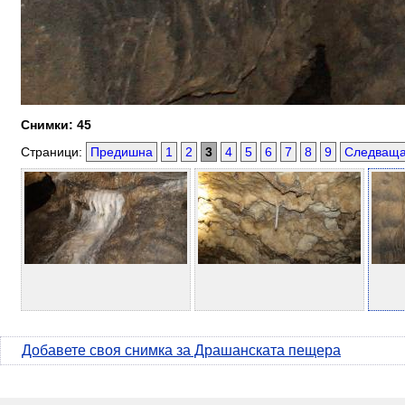
Снимки: 45
Страници:
Предишна
1
2
3
4
5
6
7
8
9
Следващ
Добавете своя снимка за Драшанската пещера