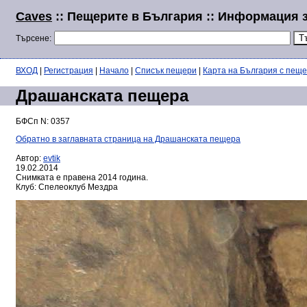
Caves
:: Пещерите в България :: Информация 
Търсене:
ВХОД
|
Регистрация
|
Начало
|
Списък пещери
|
Карта на България с пещ
Драшанската пещера
БФСп N: 0357
Обратно в заглавната страница на Драшанската пещера
Автор:
evtik
19.02.2014
Снимката е правена 2014 година.
Клуб: Спелеоклуб Мездра