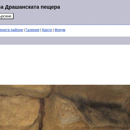
за Драшанската пещера
ерните райони
|
Галерия
|
Карти
|
Форум