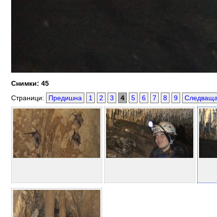
Снимки: 45
Страници:
Предишна
1
2
3
4
5
6
7
8
9
Следващ