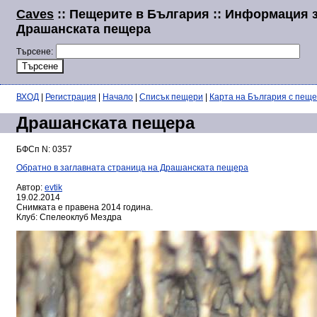
Caves
:: Пещерите в България :: Информация 
Драшанската пещера
Търсене:
ВХОД
|
Регистрация
|
Начало
|
Списък пещери
|
Карта на България с пещ
Драшанската пещера
БФСп N: 0357
Обратно в заглавната страница на Драшанската пещера
Автор:
evtik
19.02.2014
Снимката е правена 2014 година.
Клуб: Спелеоклуб Мездра