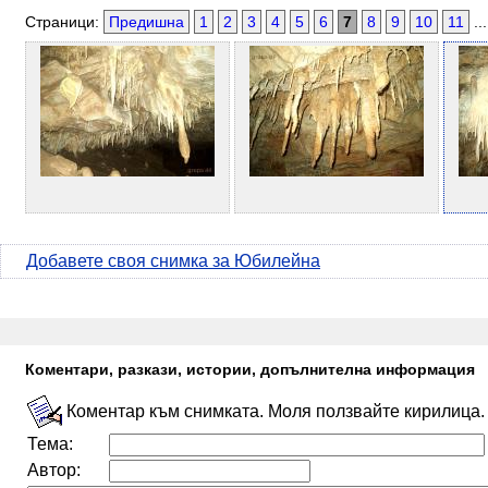
Страници:
Предишна
1
2
3
4
5
6
7
8
9
10
11
..
Добавете своя снимка за Юбилейна
Коментари, разкази, истории, допълнителна информация
Коментар към снимката. Моля ползвайте кирилица.
Тема:
Автор: