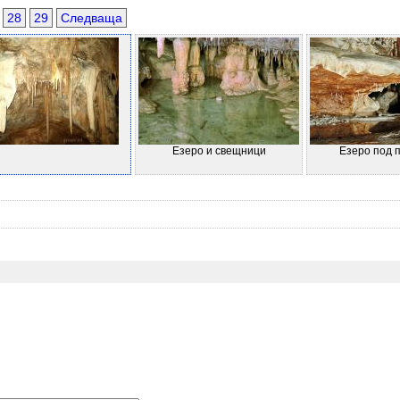
.
28
29
Следваща
Езеро и свещници
Езеро под 