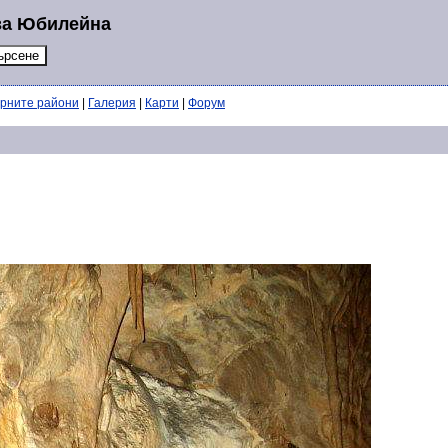
 за Юбилейна
ерните райони
|
Галерия
|
Карти
|
Форум