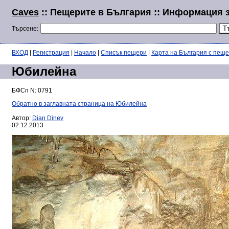
Caves
:: Пещерите в България :: Информация
Търсене:
ВХОД
|
Регистрация
|
Начало
|
Списък пещери
|
Карта на България с пещ
Юбилейна
БФСп N: 0791
Обратно в заглавната страница на Юбилейна
Автор:
Dian Dinev
02.12.2013