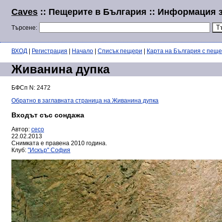
Caves
:: Пещерите в България :: Информация 
Търсене:
ВХОД
|
Регистрация
|
Начало
|
Списък пещери
|
Карта на България с пещ
Живанина дупка
БФСп N: 2472
Обратно в заглавната страница на Живанина дупка
Входът със сондажа
Автор:
ceco
22.02.2013
Снимката е правена 2010 година.
Клуб:
"Искър" София