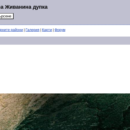
за Живанина дупка
ерните райони
|
Галерия
|
Карти
|
Форум