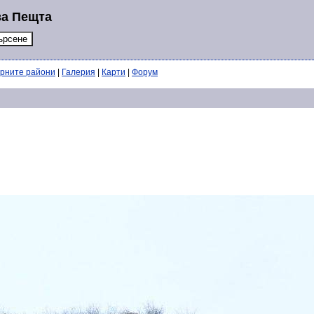
за Пещта
ерните райони
|
Галерия
|
Карти
|
Форум