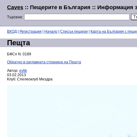
Caves
:: Пещерите в България :: Информация 
Търсене:
ВХОД
|
Регистрация
|
Начало
|
Списък пещери
|
Карта на България с пещ
Пещта
БФСп N: 0189
Обратно в заглавната страница на Пещта
Автор:
evtik
03.02.2013
Клуб: Спелеоклуб Мездра