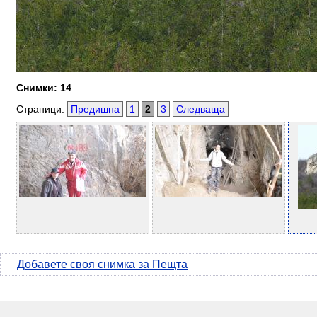
Снимки: 14
Страници:
Предишна
1
2
3
Следваща
Добавете своя снимка за Пещта