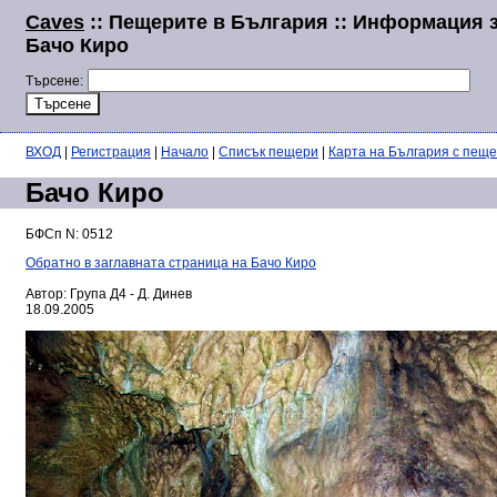
Caves
:: Пещерите в България :: Информация 
Бачо Киро
Търсене:
ВХОД
|
Регистрация
|
Начало
|
Списък пещери
|
Карта на България с пещ
Бачо Киро
БФСп N: 0512
Обратно в заглавната страница на Бачо Киро
Автор: Група Д4 - Д. Динев
18.09.2005