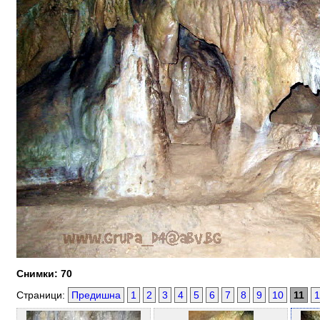
Снимки: 70
Страници:
Предишна
1
2
3
4
5
6
7
8
9
10
11
1