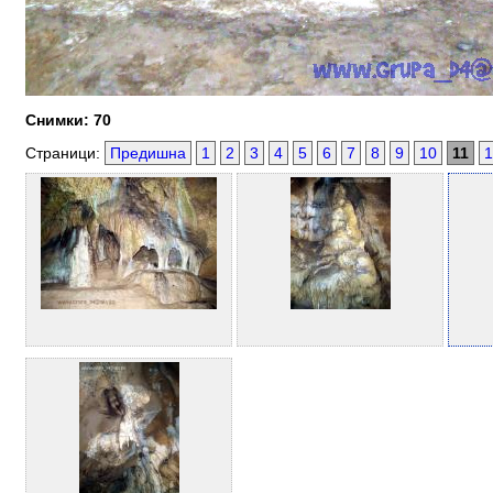
Снимки: 70
Страници:
Предишна
1
2
3
4
5
6
7
8
9
10
11
1