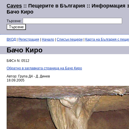
Caves
:: Пещерите в България :: Информация 
Бачо Киро
Търсене:
ВХОД
|
Регистрация
|
Начало
|
Списък пещери
|
Карта на България с пещ
Бачо Киро
БФСп N: 0512
Обратно в заглавната страница на Бачо Киро
Автор: Група Д4 - Д. Динев
18.09.2005