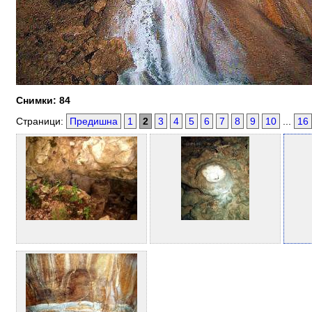
Снимки: 84
Страници:
Предишна
1
2
3
4
5
6
7
8
9
10
...
16