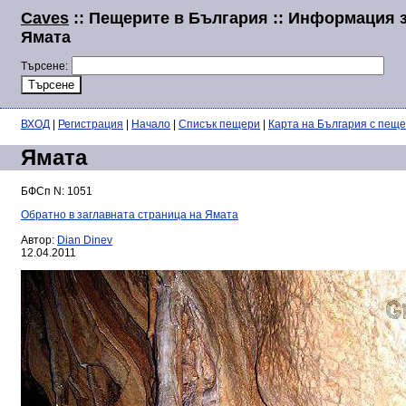
Caves
:: Пещерите в България :: Информация 
Ямата
Търсене:
ВХОД
|
Регистрация
|
Начало
|
Списък пещери
|
Карта на България с пещ
Ямата
БФСп N: 1051
Обратно в заглавната страница на Ямата
Автор:
Dian Dinev
12.04.2011