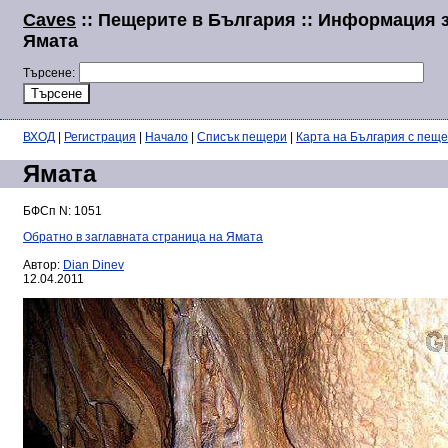
Caves
:: Пещерите в България :: Информация 
Ямата
Търсене:
ВХОД
|
Регистрация
|
Начало
|
Списък пещери
|
Карта на България с пещ
Ямата
БФСп N: 1051
Обратно в заглавната страница на Ямата
Автор:
Dian Dinev
12.04.2011