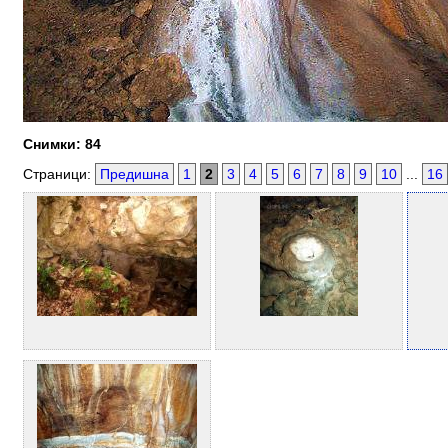
Снимки: 84
Страници:
Предишна
1
2
3
4
5
6
7
8
9
10
...
16