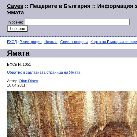
Caves
:: Пещерите в България :: Информация 
Ямата
Търсене:
ВХОД
|
Регистрация
|
Начало
|
Списък пещери
|
Карта на България с пещ
Ямата
БФСп N: 1051
Обратно в заглавната страница на Ямата
Автор:
Dian Dinev
10.04.2011