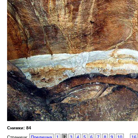
Снимки: 84
Страници:
Предишна
1
2
3
4
5
6
7
8
9
10
...
16