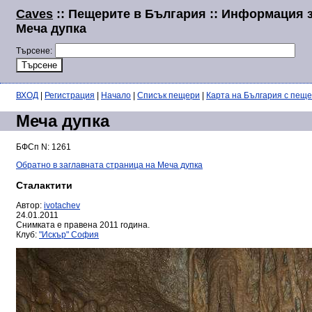
Caves
:: Пещерите в България :: Информация 
Меча дупка
Търсене:
ВХОД
|
Регистрация
|
Начало
|
Списък пещери
|
Карта на България с пещ
Меча дупка
БФСп N: 1261
Обратно в заглавната страница на Меча дупка
Сталактити
Автор:
ivotachev
24.01.2011
Снимката е правена 2011 година.
Клуб:
"Искър" София