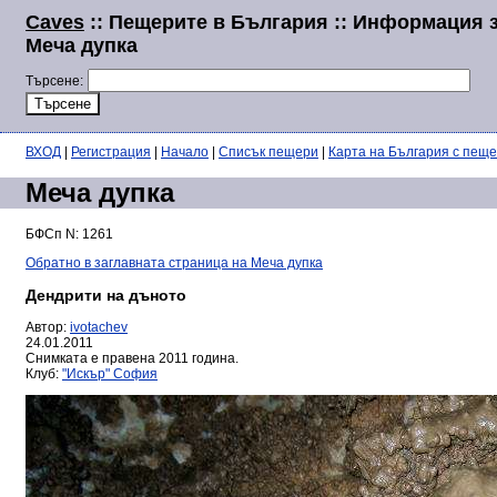
Caves
:: Пещерите в България :: Информация 
Меча дупка
Търсене:
ВХОД
|
Регистрация
|
Начало
|
Списък пещери
|
Карта на България с пещ
Меча дупка
БФСп N: 1261
Обратно в заглавната страница на Меча дупка
Дендрити на дъното
Автор:
ivotachev
24.01.2011
Снимката е правена 2011 година.
Клуб:
"Искър" София