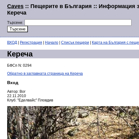
Caves
:: Пещерите в България :: Информация 
Кереча
Търсене:
ВХОД
|
Регистрация
|
Начало
|
Списък пещери
|
Карта на България с пещ
Кереча
БФСп N: 0294
Обратно в заглавната страница на Кереча
Вход
Автор: Bor
22.11.2010
Клуб: "Еделвайс" Пловдив