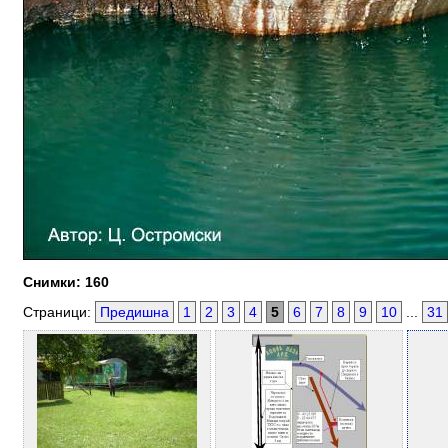
Снимки: 160
Страници:
Предишна
1
2
3
4
5
6
7
8
9
10
...
31