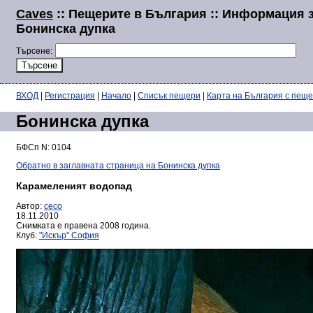
Caves
:: Пещерите в България :: Информация 
Бонинска дупка
Търсене:
ВХОД
|
Регистрация
|
Начало
|
Списък пещери
|
Карта на България с пещ
Бонинска дупка
БФСп N: 0104
Обратно в заглавната страница на Бонинска дупка
Карамеленият водопад
Автор:
ceco
18.11.2010
Снимката е правена 2008 година.
Клуб:
"Искър" София