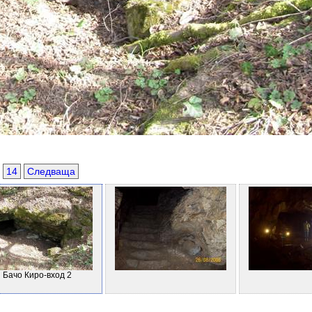
14
Следваща
Бачо Киро-вход 2