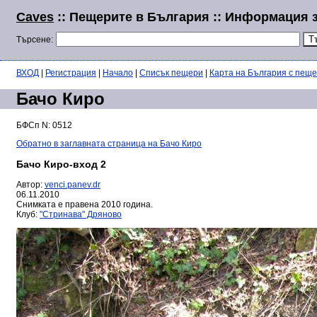
Caves
:: Пещерите в България :: Информация 
Търсене:
ВХОД
|
Регистрация
|
Начало
|
Списък пещери
|
Карта на България с пещ
Бачо Киро
БФСп N: 0512
Обратно в заглавната страница на Бачо Киро
Бачо Киро-вход 2
Автор:
venci.panev.dr
06.11.2010
Снимката е правена 2010 година.
Клуб:
"Стринава" Дряново