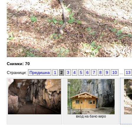
Снимки: 70
Страници:
Предишна
1
2
3
4
5
6
7
8
9
10
...
13
вход на бачо киро