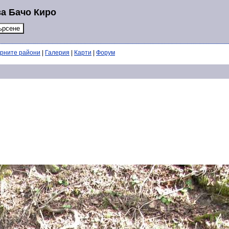
за Бачо Киро
ерните райони
|
Галерия
|
Карти
|
Форум