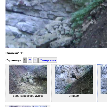
Снимки: 11
Страници:
1
2
3
Следваща
заритата втора дупка
огнище