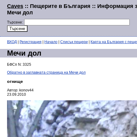
Caves
:: Пещерите в България :: Информация 
Мечи дол
Търсене:
ВХОД
|
Регистрация
|
Начало
|
Списък пещери
|
Карта на България с пещ
Мечи дол
БФСп N: 3325
Обратно в заглавната страница на Мечи дол
огнище
Автор: konov44
23.09.2010