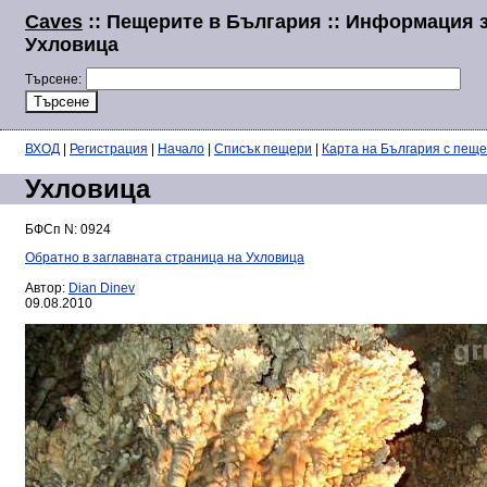
Caves
:: Пещерите в България :: Информация 
Ухловица
Търсене:
ВХОД
|
Регистрация
|
Начало
|
Списък пещери
|
Карта на България с пещ
Ухловица
БФСп N: 0924
Обратно в заглавната страница на Ухловица
Автор:
Dian Dinev
09.08.2010