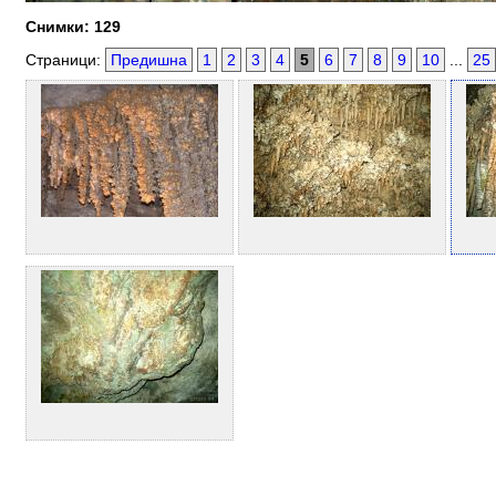
Снимки: 129
Страници:
Предишна
1
2
3
4
5
6
7
8
9
10
...
25