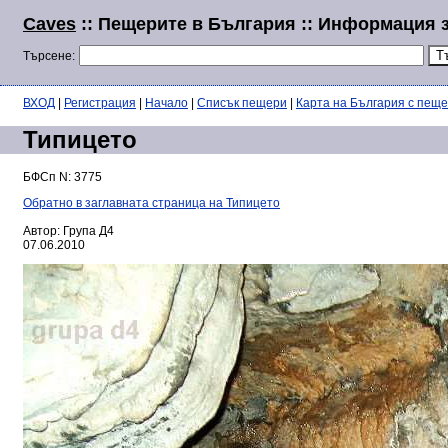
Caves
:: Пещерите в България :: Информация 
Търсене:
ВХОД
|
Регистрация
|
Начало
|
Списък пещери
|
Карта на България с пещ
Типицето
БФСп N: 3775
Обратно в заглавната страница на Типицето
Автор: Група Д4
07.06.2010