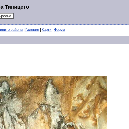
за Типицето
ерните райони
|
Галерия
|
Карти
|
Форум