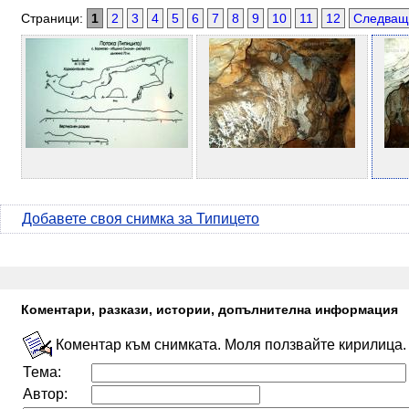
Страници:
1
2
3
4
5
6
7
8
9
10
11
12
Следващ
Добавете своя снимка за Типицето
Коментари, разкази, истории, допълнителна информация
Коментар към снимката. Моля ползвайте кирилица.
Тема:
Автор: