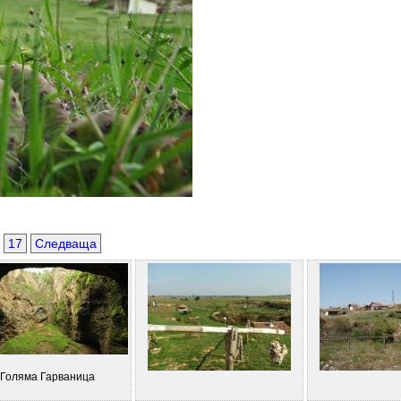
17
Следваща
Голяма Гарваница