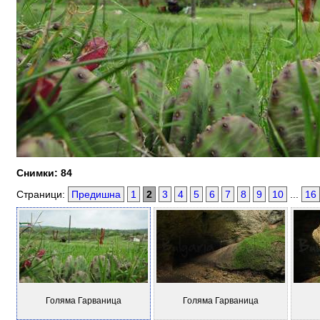
Снимки: 84
Страници:
Предишна
1
2
3
4
5
6
7
8
9
10
...
16
Голяма Гарваница
Голяма Гарваница