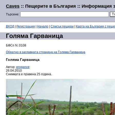
Caves
:: Пещерите в България :: Информация 
Търсене:
ВХОД
|
Регистрация
|
Начало
|
Списък пещери
|
Карта на България с пещ
Голяма Гарваница
БФСп N: 0108
Обратно в заглавната страница на Голяма Гарваница
Голяма Гарваница
Автор:
erogance
26.04.2010
Снимката е правена 25 година.