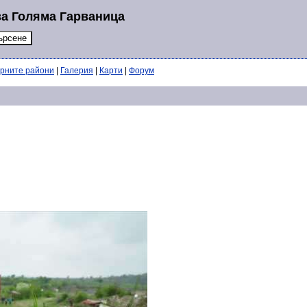
за Голяма Гарваница
ерните райони
|
Галерия
|
Карти
|
Форум