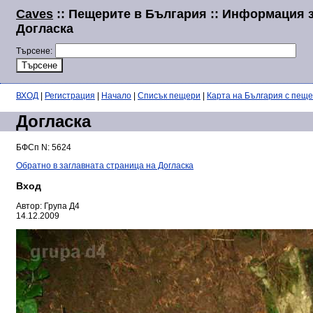
Caves
:: Пещерите в България :: Информация 
Догласка
Търсене:
ВХОД
|
Регистрация
|
Начало
|
Списък пещери
|
Карта на България с пещ
Догласка
БФСп N: 5624
Обратно в заглавната страница на Догласка
Вход
Автор: Група Д4
14.12.2009