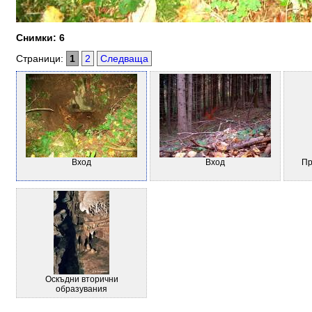
Снимки: 6
Страници:
1
2
Следваща
Вход
Вход
Пр
Оскъдни вторични
образувания