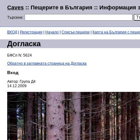
Caves
:: Пещерите в България :: Информация 
Търсене:
ВХОД
|
Регистрация
|
Начало
|
Списък пещери
|
Карта на България с пещ
Догласка
БФСп N: 5624
Обратно в заглавната страница на Догласка
Вход
Автор: Група Д4
14.12.2009