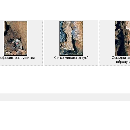
офесия: разрушител
Как се минава оттук?
Оскъдни в
образув