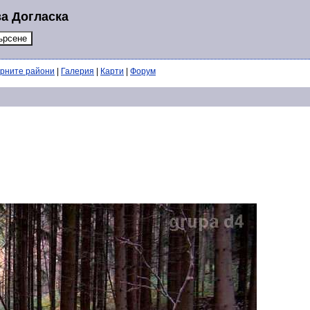
за Догласка
ерните райони
|
Галерия
|
Карти
|
Форум