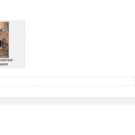
торични
ания