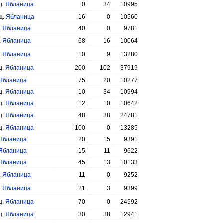
щ.
Ябланица
0
34
10995
щ.
Ябланица
16
0
10560
.
Ябланица
40
0
9781
.
Ябланица
68
16
10064
.
Ябланица
10
9
13280
щ.
Ябланица
200
102
37919
Ябланица
75
20
10277
щ.
Ябланица
10
34
10994
щ.
Ябланица
12
10
10642
щ.
Ябланица
48
38
24781
щ.
Ябланица
100
0
13285
Ябланица
20
15
9391
Ябланица
15
11
9622
Ябланица
45
13
10133
.
Ябланица
11
0
9252
.
Ябланица
21
3
9399
щ.
Ябланица
70
0
24592
щ.
Ябланица
30
38
12941