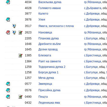
4034
Васильова дупка
гр.Ябланица
, об
4028
Голямото имане
с.Дъбравата
, об
3977
Калето
с.Добревци
, общ
3976
Улея
с.Добревци
, общ
3517
Ямата, затисната с плоча
с.Добревци
, общ
2623
Нановица
гр.Ябланица
, об
2205
Планова дупка
с.Батулци
, общ.
1646
Дребните въбли
гр.Ябланица
, об
1645
Долни провод
гр.Ябланица
, об
1385
Близката
с.Брестница
, об
1384
Раят на свинете
с.Брестница
, об
1259
Тодоричина дупка 2
с.Батулци
, общ.
1258
Борсук дупка 1
с.Батулци
, общ.
1257
Меча дупка
с.Батулци
, общ.
0577
Змияреца
с.Добревци
, общ
0576
Присойна дупка
с.Добревци
, общ
0490
Пещта
гр.Ябланица
, об
0432
Леденишка яма
с.Брестница
, об