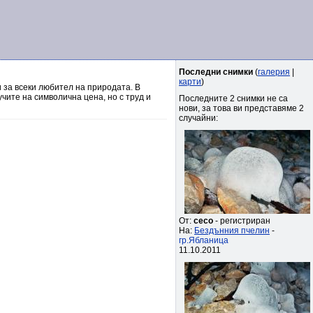
Последни снимки
(
галерия
|
карти
)
 за всеки любител на природата. В
чите на символична цена, но с труд и
Последните 2 снимки не са
нови, за това ви представяме 2
случайни:
От:
ceco
- регистриран
На:
Бездънния пчелин
-
гр.Ябланица
11.10.2011