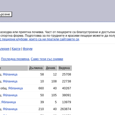
разходка или приятна почивка. Част от пещерите са благоустроени и достъпни
 спортна форма. Подготовка за по-трудните и красиви пещери можете да полу
с пещерни клубове, които са ни пратили сайтовете си
.
алерия
|
Карти
|
Форум
,
Последна промяна
,
Само тези със снимки
е
Дължина
Денив.
Видяна
щ.
Ябланица
58
12
25708
щ.
Ябланица
10
108
22738
, общ.
Ябланица
660
40
40267
щ.
Ябланица
50
105
38091
.
Ябланица
39
5
13979
щ.
Ябланица
210
40
263874