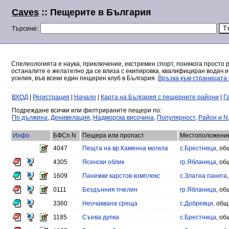
Caves
:: Пещерите в България
Търсене:
Спелеологията е наука, приключение, екстремен спорт, понякога просто 
останалите е желателно да се влиза с екипировка, квалифициран водач и
усилия, във всеки един пещерен клуб в България.
Връзка към страницата 
ВХОД
|
Регистрация
|
Начало
|
Карта на България с пещерните райони
|
Г
Подреждане всички или филтрираните пещери по:
По дължина
,
Денивелация
,
Надморска височина
,
Популярност
,
Район и N
Инфо
БФСп N
Пещера или пропаст
Местоположени
4047
Пещта на вр.Каменна могила
с.Брестница
, об
4305
Ясенски облик
гр.Ябланица
, об
1609
Панежки карстов комплекс
с.Златна панега
0111
Бездънния пчелин
гр.Ябланица
, об
3360
Неочаквана среща
с.Добревци
, общ
1185
Съева дупка
с.Брестница
, об