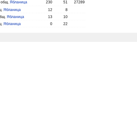
, общ.
Ябланица
230
51
27289
щ.
Ябланица
12
8
общ.
Ябланица
13
10
щ.
Ябланица
0
22