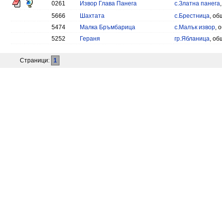
0261
Извор Глава Панега
с.Златна панега
5666
Шахтата
с.Брестница
, об
5474
Малка Бръмбарица
с.Малък извор
, 
5252
Гераня
гр.Ябланица
, об
Страници:
1