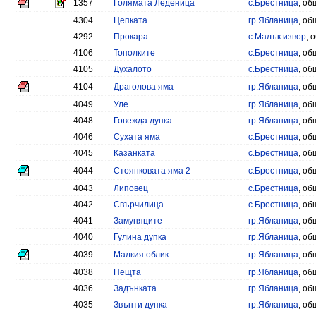
1357
Голямата Леденица
с.Брестница
, об
4304
Цепката
гр.Ябланица
, об
4292
Прокара
с.Малък извор
, 
4106
Тополките
с.Брестница
, об
4105
Духалото
с.Брестница
, об
4104
Драголова яма
гр.Ябланица
, об
4049
Уле
гр.Ябланица
, об
4048
Говежда дупка
гр.Ябланица
, об
4046
Сухата яма
с.Брестница
, об
4045
Казанката
с.Брестница
, об
4044
Стоянковата яма 2
с.Брестница
, об
4043
Липовец
с.Брестница
, об
4042
Свърчилица
с.Брестница
, об
4041
Замуняците
гр.Ябланица
, об
4040
Гулина дупка
гр.Ябланица
, об
4039
Малкия облик
гр.Ябланица
, об
4038
Пещта
гр.Ябланица
, об
4036
Задънката
гр.Ябланица
, об
4035
Звънти дупка
гр.Ябланица
, об