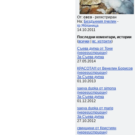
От:
ceco
- регистриран
На:
Бездънния пчелин
-
гр.Ябланица
14.10.2011
Последни коментари, истории
(
всички
|
вс. изтрити
)
Съева дупка от Тони
(нерегистриран)
За Съева дупка
27.05.2014
КРАСОТА!!! от Венелин Борисов
(нерегистриран)
За Съева дупка
01.10.2013
saeva dupka от simona
(нерегистриран)
За Съева дупка
01.12.2012
saeva dupka от mariq
(нерегистриран)
За Съева дупка
27.10.2012
свинщини от Кристиян
(нерегистриран)