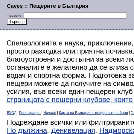
Caves
:: Пещерите в България
Търсене:
Спелеологията е наука, приключение,
просто разходка или приятна почивка
благоустроени и достъпни за всеки л
останалите е желателно да се влиза 
водач и спортна форма. Подготовка за
пещери можете да получите на символ
усилия, във всеки един пещерен клуб
страницата с пещерни клубове, които 
ВХОД
|
Регистрация
|
Начало
|
Карта на България с пещерните райони
|
Г
Подреждане всички или филтриранит
По дължина
,
Денивелация
,
Надморск