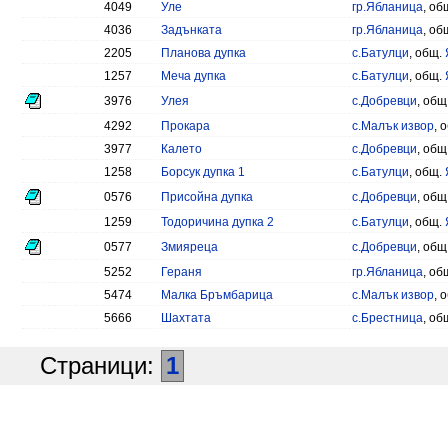
4049
Уле
гр.Ябланица
, об
4036
Задънката
гр.Ябланица
, об
2205
Планова дупка
с.Батулци
, общ.
1257
Меча дупка
с.Батулци
, общ.
3976
Улея
с.Добревци
, общ
4292
Прокара
с.Малък извор
, 
3977
Калето
с.Добревци
, общ
1258
Борсук дупка 1
с.Батулци
, общ.
0576
Присойна дупка
с.Добревци
, общ
1259
Тодоричина дупка 2
с.Батулци
, общ.
0577
Змияреца
с.Добревци
, общ
5252
Гераня
гр.Ябланица
, об
5474
Малка Бръмбарица
с.Малък извор
, 
5666
Шахтата
с.Брестница
, об
Страници:
1