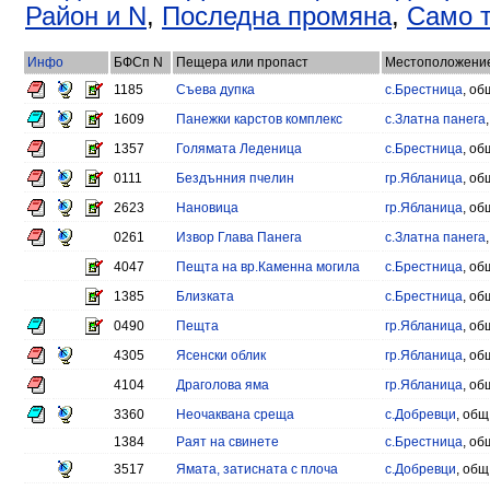
Район и N
,
Последна промяна
,
Само т
Инфо
БФСп N
Пещера или пропаст
Местоположени
1185
Съева дупка
с.Брестница
, об
1609
Панежки карстов комплекс
с.Златна панега
1357
Голямата Леденица
с.Брестница
, об
0111
Бездънния пчелин
гр.Ябланица
, об
2623
Нановица
гр.Ябланица
, об
0261
Извор Глава Панега
с.Златна панега
4047
Пещта на вр.Каменна могила
с.Брестница
, об
1385
Близката
с.Брестница
, об
0490
Пещта
гр.Ябланица
, об
4305
Ясенски облик
гр.Ябланица
, об
4104
Драголова яма
гр.Ябланица
, об
3360
Неочаквана среща
с.Добревци
, общ
1384
Раят на свинете
с.Брестница
, об
3517
Ямата, затисната с плоча
с.Добревци
, общ