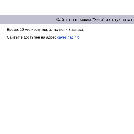
Сайтът е в режим "Уики" и от тук ната
Време: 10 милисекунди, изпълнени 7 заявки.
Сайтът е достъпен на адрес
caves.4at.info
.