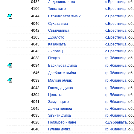
0432
Леденишка яма
с.Брестница
, об
4106
Тополките
с.Брестница
, об
4044
Стоянковата яма 2
с.Брестница
, об
4046
Сухата яма
с.Брестница
, об
4042
Свърчилица
с.Брестница
, об
4105
Духалото
с.Брестница
, об
4045
Казанката
с.Брестница
, об
4043
Липовец
с.Брестница
, об
4038
Пещта
гр.Ябланица
, об
4034
Васильова дупка
гр.Ябланица
, об
1646
Дребните въбли
гр.Ябланица
, об
4039
Малкия облик
гр.Ябланица
, об
4048
Говежда дупка
гр.Ябланица
, об
4304
Цепката
гр.Ябланица
, об
4041
Замуняците
гр.Ябланица
, об
1645
Долни провод
гр.Ябланица
, об
4035
Звънти дупка
гр.Ябланица
, об
4028
Голямото имане
с.Дъбравата
, об
4040
Гулина дупка
гр.Ябланица
, об