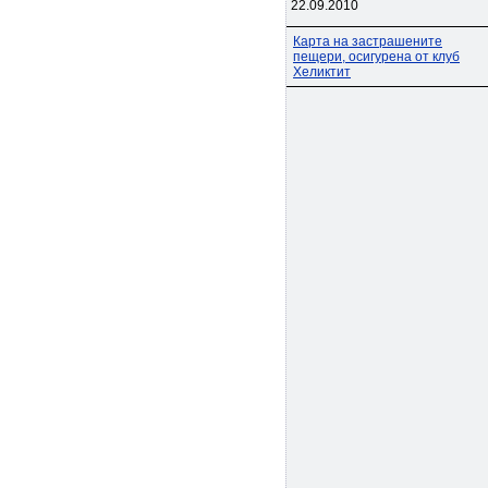
22.09.2010
Карта на застрашените
пещери, осигурена от клуб
Хеликтит