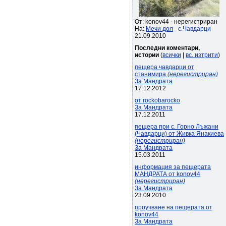
От: konov44 - нерегистриран
На:
Мечи дол
-
с.Чавдарци
21.09.2010
Последни коментари,
истории
(
всички
|
вс. изтрити
)
пещера чавдарци от
станимира
(нерегистриран)
За Мандрата
17.12.2012
от rockobarocko
За Мандрата
17.12.2011
пещера при с. Горно Лъжани
(Чавдарци) от Живка Янакиева
(нерегистриран)
За Мандрата
15.03.2011
информация за пещерата
МАНДРАТА от konov44
(нерегистриран)
За Мандрата
23.09.2010
проучване на пещерата от
konov44
За Мандрата