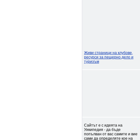
Живи страници на клубове,
ресурси за пещерно дело и
туризъм
Сайтът е с идеята на
Уикипедия - да бъде
попълван от вас самите и вие
сами да определяте кое на