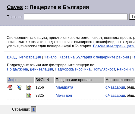
Caves
:: Пещерите в България
Търсене:
Спелеологията е наука, приключение, екстремен спорт, понякога просто 
останалите е желателно да се влиза с екипировка, квалифициран водач и
усилия, във всеки един пещерен клуб в България.
Връзка към страницата 
ВХОД
|
Регистрация
|
Начало
|
Карта на България с пещерните райони
|
Г
Подреждане всички или филтрираните пещери по:
По дължина
,
Денивелация
,
Надморска височина
,
Популярност
,
Район и N
Инфо
БФСп N
Пещера или пропаст
Местоположени
1256
Мандрата
с.Чавдарци
, общ
3325
Мечи дол
с.Чавдарци
, общ
Страници:
1