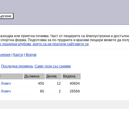
разходка или приятна почивка. Част от пещерите са благоустроени и достъпни
 спортна форма. Подготовка за по-трудните и красиви пещери можете да полу
с пещерни клубове, които са ни пратили сайтовете си
.
алерия
|
Карти
|
Форум
,
Последна промяна
,
Само тези със снимки
е
Дължина
Денив.
Видяна
.
Ловеч
450
12
40604
.
Ловеч
60
2
26569