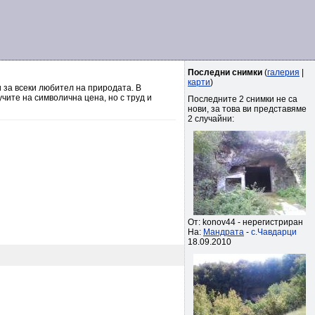
Последни снимки
(
галерия
|
карти
)
 за всеки любител на природата. В
чите на символична цена, но с труд и
Последните 2 снимки не са
нови, за това ви представяме
2 случайни:
От: konov44 - нерегистриран
На:
Мандрата
-
с.Чавдарци
18.09.2010