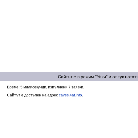
Сайтът е в режим "Уики" и от тук ната
Време: 5 милисекунди, изпълнени 7 заявки.
Сайтът е достъпен на адрес
caves.4at.info
.