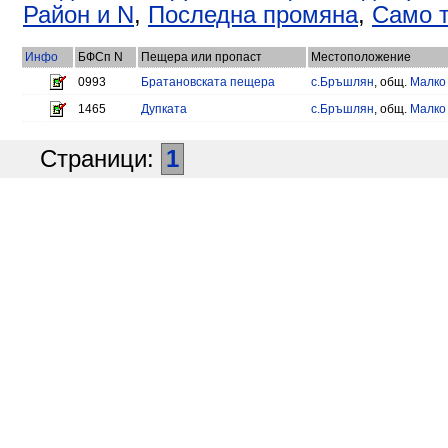
Район и N
,
Последна промяна
,
Само т
Инфо
БФСп N
Пещера или пропаст
Местоположение
0993
Братановската пещера
с.Бръшлян
, общ.
Малко
1465
Дупката
с.Бръшлян
, общ.
Малко
Страници:
1