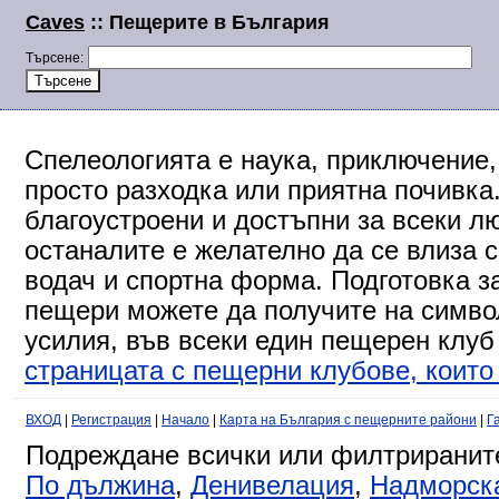
Caves
:: Пещерите в България
Търсене:
Спелеологията е наука, приключение,
просто разходка или приятна почивка
благоустроени и достъпни за всеки л
останалите е желателно да се влиза 
водач и спортна форма. Подготовка за
пещери можете да получите на символ
усилия, във всеки един пещерен клуб
страницата с пещерни клубове, които 
ВХОД
|
Регистрация
|
Начало
|
Карта на България с пещерните райони
|
Г
Подреждане всички или филтриранит
По дължина
,
Денивелация
,
Надморск