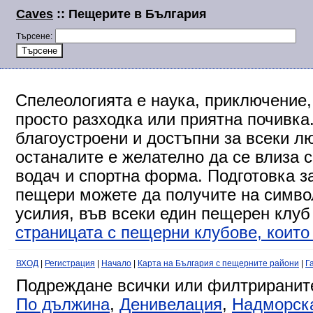
Caves
:: Пещерите в България
Търсене:
Спелеологията е наука, приключение,
просто разходка или приятна почивка
благоустроени и достъпни за всеки л
останалите е желателно да се влиза 
водач и спортна форма. Подготовка за
пещери можете да получите на символ
усилия, във всеки един пещерен клуб
страницата с пещерни клубове, които 
ВХОД
|
Регистрация
|
Начало
|
Карта на България с пещерните райони
|
Г
Подреждане всички или филтриранит
По дължина
,
Денивелация
,
Надморск