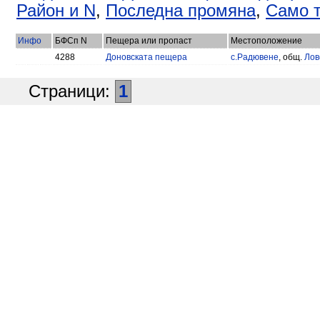
Район и N
,
Последна промяна
,
Само т
Инфо
БФСп N
Пещера или пропаст
Местоположение
4288
Доновската пещера
с.Радювене
, общ.
Лов
Страници:
1