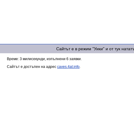
Сайтът е в режим "Уики" и от тук ната
Време: 3 милисекунди, изпълнени 6 заявки.
Сайтът е достъпен на адрес
caves.4at.info
.