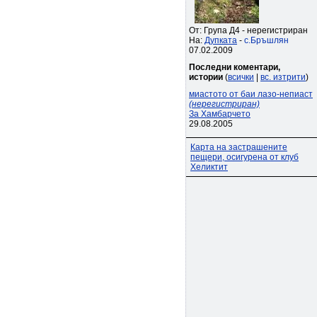
От: Група Д4 - нерегистриран
На:
Дупката
-
с.Бръшлян
07.02.2009
Последни коментари,
истории
(
всички
|
вс. изтрити
)
миастото от баи лазо-непиаст
(нерегистриран)
За Хамбарчето
29.08.2005
Карта на застрашените
пещери, осигурена от клуб
Хеликтит