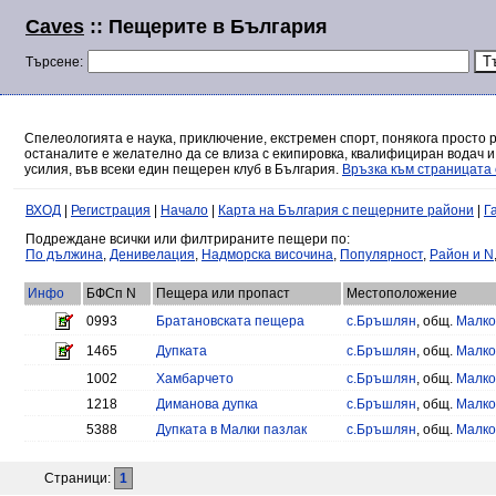
Caves
:: Пещерите в България
Търсене:
Спелеологията е наука, приключение, екстремен спорт, понякога просто 
останалите е желателно да се влиза с екипировка, квалифициран водач и
усилия, във всеки един пещерен клуб в България.
Връзка към страницата 
ВХОД
|
Регистрация
|
Начало
|
Карта на България с пещерните райони
|
Г
Подреждане всички или филтрираните пещери по:
По дължина
,
Денивелация
,
Надморска височина
,
Популярност
,
Район и N
Инфо
БФСп N
Пещера или пропаст
Местоположение
0993
Братановската пещера
с.Бръшлян
, общ.
Малко
1465
Дупката
с.Бръшлян
, общ.
Малко
1002
Хамбарчето
с.Бръшлян
, общ.
Малко
1218
Диманова дупка
с.Бръшлян
, общ.
Малко
5388
Дупката в Малки пазлак
с.Бръшлян
, общ.
Малко
Страници:
1