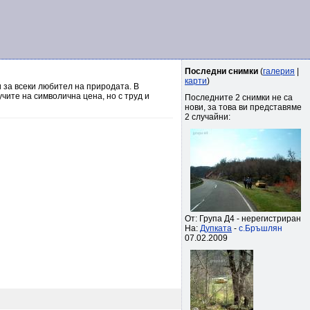
Последни снимки
(
галерия
|
карти
)
 за всеки любител на природата. В
чите на символична цена, но с труд и
Последните 2 снимки не са
нови, за това ви представяме
2 случайни:
От: Група Д4 - нерегистриран
На:
Дупката
-
с.Бръшлян
07.02.2009