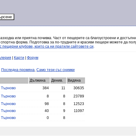
разходка или приятна почивка. Част от пещерите са благоустроени и достъпни
 спортна форма. Подготовка за по-трудните и красиви пещери можете да полу
с пещерни клубове, които са ни пратили сайтовете си
.
алерия
|
Карти
|
Форум
,
Последна промяна
,
Само тези със снимки
Дължина
Денив.
Видяна
 Търново
384
11
30635
 Търново
8
8
23789
 Търново
98
8
12523
 Търново
40
9
11097
 Търново
0
8