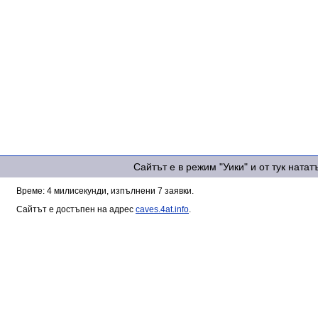
Сайтът е в режим "Уики" и от тук ната
Време: 4 милисекунди, изпълнени 7 заявки.
Сайтът е достъпен на адрес
caves.4at.info
.