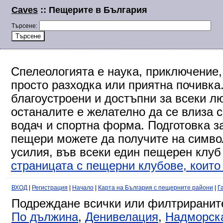
Caves
:: Пещерите в България
Търсене:
Спелеологията е наука, приключение,
просто разходка или приятна почивка
благоустроени и достъпни за всеки л
останалите е желателно да се влиза 
водач и спортна форма. Подготовка за
пещери можете да получите на символ
усилия, във всеки един пещерен клуб
страницата с пещерни клубове, които 
ВХОД
|
Регистрация
|
Начало
|
Карта на България с пещерните райони
|
Г
Подреждане всички или филтриранит
По дължина
,
Денивелация
,
Надморск