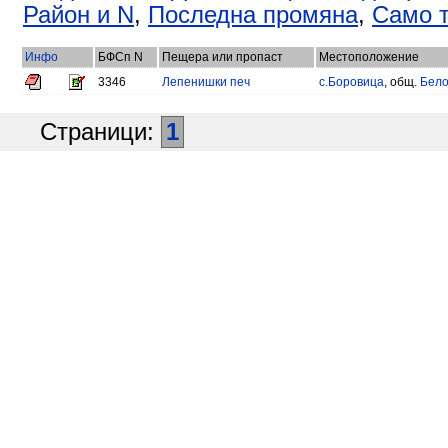
Район и N
,
Последна промяна
,
Само т
Инфо
БФСп N
Пещера или пропаст
Местоположение
3346
Лепенишки печ
с.Боровица
, общ.
Бело
Страници:
1