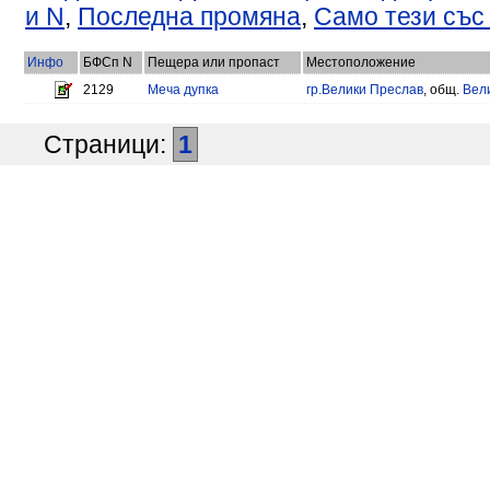
и N
,
Последна промяна
,
Само тези със
Инфо
БФСп N
Пещера или пропаст
Местоположение
2129
Меча дупка
гр.Велики Преслав
, общ.
Вел
Страници:
1