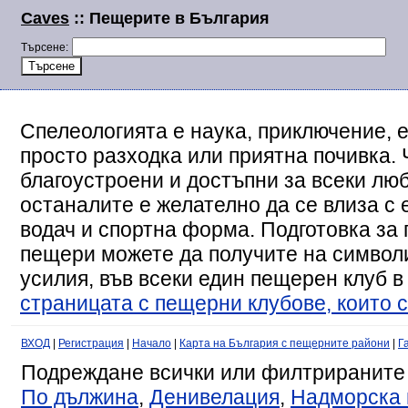
Caves
:: Пещерите в България
Търсене:
Спелеологията е наука, приключение, е
просто разходка или приятна почивка. 
благоустроени и достъпни за всеки люб
останалите е желателно да се влиза с
водач и спортна форма. Подготовка за 
пещери можете да получите на символи
усилия, във всеки един пещерен клуб в
страницата с пещерни клубове, които с
ВХОД
|
Регистрация
|
Начало
|
Карта на България с пещерните райони
|
Г
Подреждане всички или филтрираните
По дължина
,
Денивелация
,
Надморска 